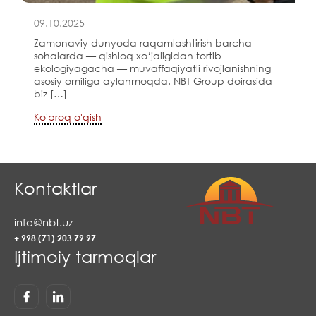
09.10.2025
Zamonaviy dunyoda raqamlashtirish barcha
sohalarda — qishloq xo‘jaligidan tortib
ekologiyagacha — muvaffaqiyatli rivojlanishning
asosiy omiliga aylanmoqda. NBT Group doirasida
biz […]
Ko'proq o'qish
Kontaktlar
info@nbt.uz
+ 998 (71) 203 79 97
Ijtimoiy tarmoqlar