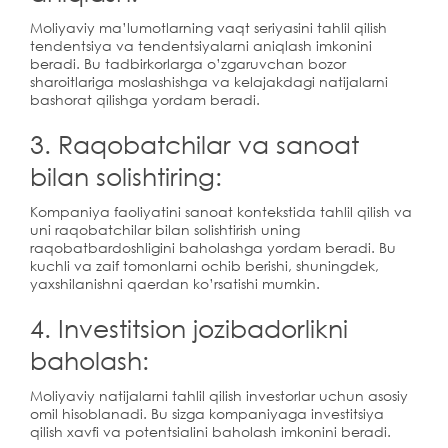
Moliyaviy ma’lumotlarning vaqt seriyasini tahlil qilish
tendentsiya va tendentsiyalarni aniqlash imkonini
beradi. Bu tadbirkorlarga o’zgaruvchan bozor
sharoitlariga moslashishga va kelajakdagi natijalarni
bashorat qilishga yordam beradi.
3. Raqobatchilar va sanoat
bilan solishtiring:
Kompaniya faoliyatini sanoat kontekstida tahlil qilish va
uni raqobatchilar bilan solishtirish uning
raqobatbardoshligini baholashga yordam beradi. Bu
kuchli va zaif tomonlarni ochib berishi, shuningdek,
yaxshilanishni qaerdan ko’rsatishi mumkin.
4. Investitsion jozibadorlikni
baholash:
Moliyaviy natijalarni tahlil qilish investorlar uchun asosiy
omil hisoblanadi. Bu sizga kompaniyaga investitsiya
qilish xavfi va potentsialini baholash imkonini beradi.