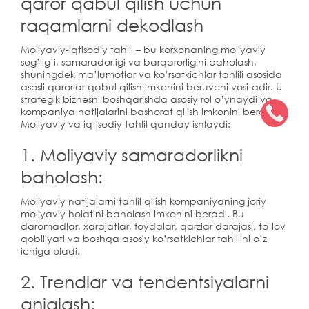
qaror qabul qilish uchun
raqamlarni dekodlash
Moliyaviy-iqtisodiy tahlil – bu korxonaning moliyaviy
sog’lig’i, samaradorligi va barqarorligini baholash,
shuningdek ma’lumotlar va ko’rsatkichlar tahlili asosida
asosli qarorlar qabul qilish imkonini beruvchi vositadir. U
strategik biznesni boshqarishda asosiy rol o’ynaydi va
kompaniya natijalarini bashorat qilish imkonini beradi.
Moliyaviy va iqtisodiy tahlil qanday ishlaydi:
1. Moliyaviy samaradorlikni
baholash:
Moliyaviy natijalarni tahlil qilish kompaniyaning joriy
moliyaviy holatini baholash imkonini beradi. Bu
daromadlar, xarajatlar, foydalar, qarzlar darajasi, to’lov
qobiliyati va boshqa asosiy ko’rsatkichlar tahlilini o’z
ichiga oladi.
2. Trendlar va tendentsiyalarni
aniqlash: