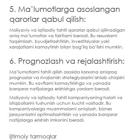
5. Ma’lumotlarga asoslangan
qarorlar qabul qilish:
Moliyaviy va iqtisodiy tahlil qarorlar qabul qilinadigan
aniq ma’lumotlar va faktlarni beradi. Bu resurslarni
taqsimlash, byudjetlashtirish, investitsiyalar yoki
xarajatlarni kamaytirish bilan bog’liq bo’lishi mumkin.
6. Prognozlash va rejalashtirish:
Ma’lumotlarni tahlil qilish asosida korxona aniqroq
prognozlar va rivojlanish strategiyalarini ishlab chiqishi
mumkin. Bu xavflarni kamaytirishga va yanada
barqaror natijalarga erishishga yordam beradi.
Moliyaviy va iqtisodiy tahlil kompaniyaning holati va
istiqbollarini tushunish uchun kuchli vositadir. Bu
kompaniyalarga muammolarni aniqlash, biznes
jarayonlarini optimallashtirish va yanada barqaror
natijalarga erishish imkonini beradi.
Ijtimoiy tarmoqlar