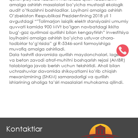
amalga oshirish masalalari bo’yicha mustaqil ekologik
audit o’tkazishni boshladilar. Loyihani amalga oshirish
O’zbekiston Respublikasi Prezidentining 2018 yil 1
avgustdagi “”Tolimarjon issiqlik elektr stansiyasini umumiy
quvvati kamida 900 MVt bo’lgan navbatdagi ikkita
bug’-gaz qurilmasi qurilishi bilan kengaytirish” investitsiya
loyihasini amalga oshirish bo’yicha ustuvor chora-
tadbirlar to’g’risida” gi R-5346-sonli farmoyishiga
muvofiq amalga oshiriladi.
Dala tashrifi davomida qurilish maydonchalari, lagerlar
va beton zavodi atrof-muhitni boshqarish rejasi (AMBR)
talablariga javob berish uchun tekshirildi. Aholi bilan
uchrashuvlar davomida shikoyatlarni ko’rib chiqish
mexanizmining (ShKM) samaradorligi va qurilish
ishlarining aholiga ta’siri masalalari muhokama qilindi.
Kontaktlar