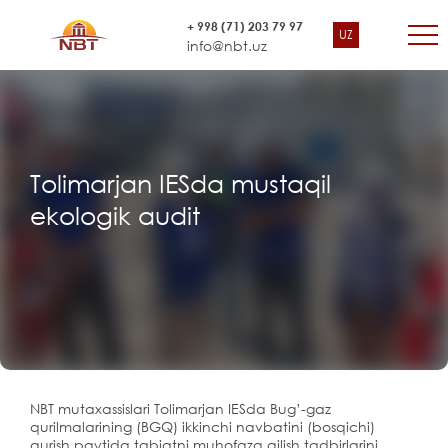
+ 998 (71) 203 79 97
UZ
info@nbt.uz
Tolimarjan IESda mustaqil
ekologik audit
NBT mutaxassislari Tolimarjan IESda Bug’-gaz
qurilmalarining (BGQ) ikkinchi navbatini (bosqichi)
qurish paytida tabiatni muhofaza qilish tadbirlarini