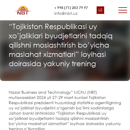
+ 998 (71) 203 79 97
UZ
info@nbt.uz
“Tojikiston Respublikasi uy
xo’jaliklari byudjetlarini tadqiq
qilishni moslashtirish bo’yicha
maslahat xizmatlari” loyihasi
doirasida yakuniy trening
Nazar Business and Technology” MCHJ (NBT)
mutaxassislari 2024 yil 27-29 mart kunlari Tojikiston
Respublikasi prezidenti huzuridagi statistika agentligining
uy xo’jaliklari byudjetini o’rganish bo’limi xodimlariga
Jahon banki ishtirokida “Tojikiston Respublikasi uy
xo’jaliklari byudjetlarini tadqiq qilishni moslashtirish
bo’yicha maslahat xizmatlari” loyihasi doirasida yakuniy
trening o’tkazdilar.