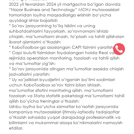
2022 yil fevraldan 2024 yil martgacha bo’lgan davrda
“Nazar Business and Technology” MCHJ mutaxassislari
tomonidan loyiha maqsadlariga erishish bo’yicha
quyidagi ishlar bajarildi:
* So’rov jarayonining to’liq tsiklini va uning
suhbatdoshlarini tayyorlash, so’rovnomani ishlab
chiqish, ma’lumotlarni sinash, to’plash va tahlil qilishdan
iborat qismlarini o’tkazish;
* KoboToolbox-ga asoslangan CAPI tizimini yaratish;
* Capi bulutli tizimidan foydalangan holda Real vaqt
rejimida operatsion monitoring, tozalash va tahlil qilish
va ma’lumotlar yig’ish;
* So’rov jarayonida olingan ma’lumotlar asosida chiqish
jadvallarini yaratish;
* Uy xo’jaliklari byudjetini o’rganish bo’limi xodimlari
uchun KoboToolbox so’rov tizimi bilan ishlash,
ma’lumotlar sifatini monitoring qilish, ma’lumotlarni
tozalash va Stata statistik paketdagi ma’lumotlarni tahlil
qilish bo’yicha treninglar o’tkazish;
Ushbu loyiha bo’yicha xizmatlar ko’rsatish jarayonida
kompaniya mutaxassislari ijtimoiy-iqtisodiy tadqiqotlar
o’tkazish sohasida yuqori darajadagi professionallik va
bilimlarni va mukammal aloqa ko’nikmalarini namoyish
etdilar.