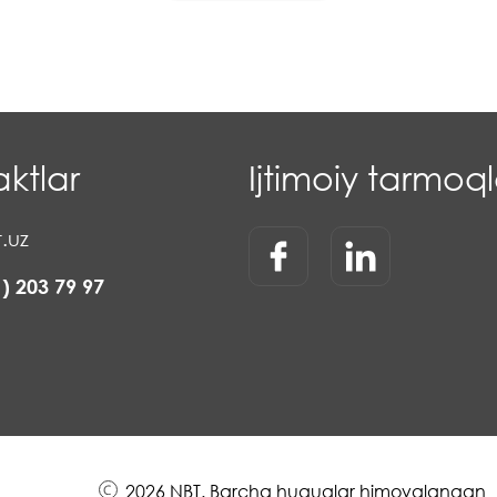
ktlar
Ijtimoiy tarmoql
.uz
1) 203 79 97
2026 NBT. Barcha huquqlar himoyalangan