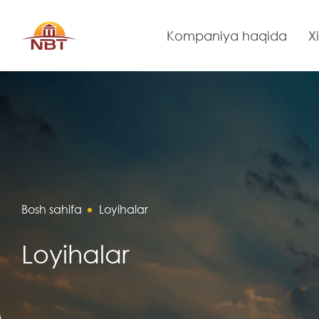
Kompaniya haqida
X
Bosh sahifa
Loyihalar
Loyihalar