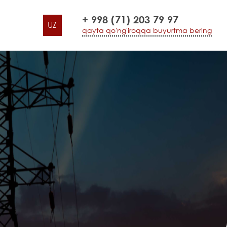
+ 998 (71) 203 79 97
UZ
qayta qo'ng'iroqqa buyurtma bering