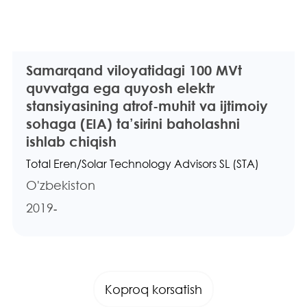
Samarqand viloyatidagi 100 MVt
quvvatga ega quyosh elektr
stansiyasining atrof-muhit va ijtimoiy
sohaga (EIA) ta’sirini baholashni
ishlab chiqish
Total Eren/Solar Technology Advisors SL (STA)
O'zbekiston
2019
-
Koproq korsatish