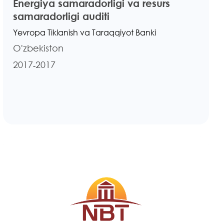
Energiya samaradorligi va resurs
samaradorligi auditi
Yevropa Tiklanish va Taraqqiyot Banki
O'zbekiston
2017
2017
-