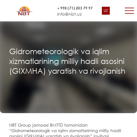
+ 998 (71) 203 79 97
UZ
info@nbt.uz
Gidrometeorologik va iqlim
xizmatlarining milliy hadli asosini
(GIXMHA) yaratish va rivojlanish
NBT Group jamoasi BMTTD tomonidan
“Gidrometeorologik va iqlim xizmatlarining milliy hadli
asosini (GIXMHA) yaratish va rivojlanish” loyihasi