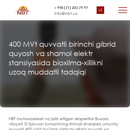
+ 998 (71) 203 79 97
UZ
info@nbt.uz
400 MVt quvvatli birinchi gibrid
quyosh va shamol elektr
stansiyasida bioxilma-xillikni
uzoq muddatli tadqiqi
NBT mutaxassislari va jalb etilgan ekspertlar Buxoro
viloyati G’ijduvon tumanining shimoli-sharqida umumiy
quvvati 400 MVt bo’lgan birinchi gibrid quyosh va