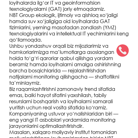
loyihalarda ilg‘or IT va geoinformatsion
texnologiyalarni (GAT) joriy etmoqdamiz.
NBT Group ekologik, ijtimoiy va qishloq xo‘jaligi
hamda suv xo‘jaligiga oid loyihalarda GAT
tizimlarini, yerning masofadan zondlash (YMZ)
texnologiyalarini va intellektual IT yechimlarini keng
qo‘llamoqda.
Ushbu yondashuv orqali biz mijozlarimiz va
hamkorlarimizga ma’lumotlarga asoslangan
holda to‘g‘ri qarorlar qabul qilishga yordam
beramiz hamda loyihalarni amalga oshirishning
barcha bosqichlarida — rejalashtirishdan
natijalarni monitoring qilishgacha — shaffoflikni
ta’minlaymiz.
Biz raqamlashtirishni zamonaviy trend sifatida
emas, balki hayot sifatini yaxshilash, tabiiy
resurslarni boshqarish va loyihalarni samarali
yuritish uchun real vosita sifatida ko‘ramiz.
Kompaniyaning ustuvor yo‘nalishlaridan biri —
eng yangi IT asboblari yordamida monitoring
jarayonlarini optimallashtirishdir.
Masalan, xalqaro moliyaviy institut tomonidan