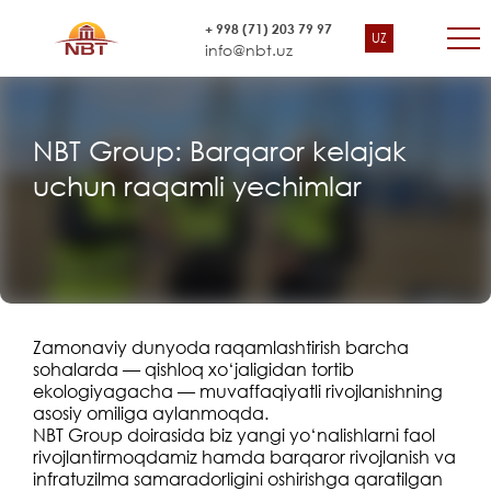
+ 998 (71) 203 79 97
UZ
info@nbt.uz
NBT Group: Barqaror kelajak
uchun raqamli yechimlar
Zamonaviy dunyoda raqamlashtirish barcha
sohalarda — qishloq xo‘jaligidan tortib
ekologiyagacha — muvaffaqiyatli rivojlanishning
asosiy omiliga aylanmoqda.
NBT Group doirasida biz yangi yo‘nalishlarni faol
rivojlantirmoqdamiz hamda barqaror rivojlanish va
infratuzilma samaradorligini oshirishga qaratilgan