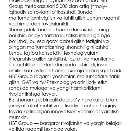
moliyalashtirilgan loyihamizlardan birida NBT
Group mutaxassislari 5 000 dan ortiq ijtimoiy-
iqtisodiy so‘rovlarni o‘tkazishdi. Bunda
ma’lumotlarni yig‘ish va tahlil qilish uchun raqamli
yechimlardan foydalanildi.
Shuningdek, barcha hamkorlarimiz ishlarning
borishini onlayn tarzda kuzatish imkoniga ega
bo‘lishdi, bu esa qaror qabul qilish tezligini va
olingan ma’lumotlarning ishonchliligini oshirdi.
Ushbu tajriba ko‘rsatdiki, texnologiyalarni
integratsiya qilish aniqlikni, tezlikni va monitoring
ishonchliligini sezilarli darajada oshiradi, inson
omilini kamaytiradi hamda xarajatlarni qisqartiradi.
NBT Group raqamli yechimlar, ma’lumotlarni tahlil
qilish, GAT va YMZ texnologiyalarini joriy etish
sohasida muloqot va yangi hamkorliklarni
rivojlantirishga tayyor.
Biz ishonamizki, birgalikdagi sa’y-harakatlar bilan
jamiyat, atrof-muhit va iqtisodiyot uchun haqiqiy
foyda keltiradigan innovatsion yechimlar yaratish
mumkin.
NBT Group — barqaror rivojlanish va yorqin kelajak
yo‘lida raqamli texnologiyalar.