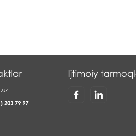
ktlar
Ijtimoiy tarmoql
.uz
1) 203 79 97