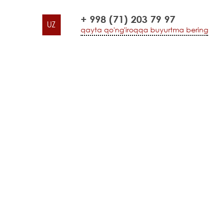
+ 998 (71) 203 79 97
UZ
qayta qo'ng'iroqqa buyurtma bering
n o’zaro bog’liqligi bo’yicha milliy hamkorlar uchun
 oziq-ovqat
yicha milliy hamkorlar
h