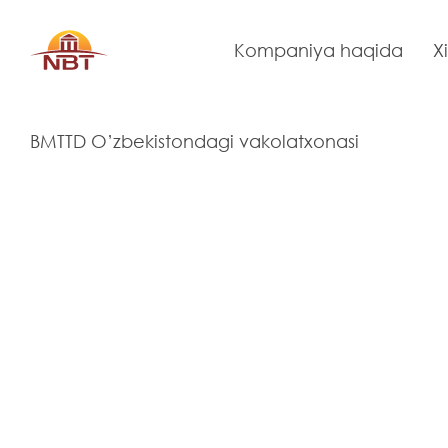
Kompaniya haqida
X
Bosh
O’zbekistonda iqlim o’zgarishi 
Проекты
sahifa
salohiyatni oshirish bo’yicha tre
BMTTD O’zbekistondagi vakolatxonasi
O’zbekistonda iqlim o’zg
mahsulotlarining sog’liq 
uchun salohiyatni oshiris