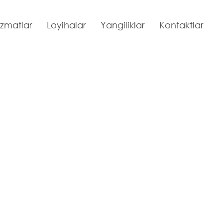
izmatlar
Loyihalar
Yangiliklar
Kontaktlar
va suv, energiya va oziq-ovqat mahsulotlarining sog’liq bila
ning o’tkazish
arishi va suv, energiya va
bilan o’zaro bog’liqligi bo’
h bo’yicha trening o’tkazis