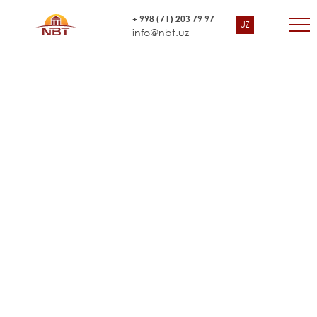
samaradorligi auditi
+ 998 (71) 203 79 97
UZ
Yevropa Tiklanish va Taraqqiyot Banki
info@nbt.uz