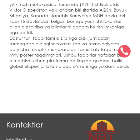
yillik Yosh mutaxassislar forumida (#YPF) ishtirok etdi.
Viktor O‘zbekiston vakillaridan biri sifatida AQSh, Buyuk
Britaniya, Kanada, Janubiy Koreya va MDH davlatlari
kabi 16 davlatdan kelgan boshqa yosh ishtirokchilar
bilan o‘z tajriba va bilimlarini baham ko‘rish imkoniga
ega bo‘ldi.
Dastur turli tadbirlarni o’z ichiga oldi, jumladan
tarmoqdan oldingi sessiyalar, fan va texnologiyalar
bo’yicha tematik munozaralar, Fame-Lab taqdimoti va
ilmiy poster taqdimotlari. Ushbu tadbirlar nafaqat bilim
almashish uchun platforma bo’libgina qolmay, balki
global ekspertlar bilan aloqa o’rnatishga yordam berdi.
Kontaktlar
info@nbt.uz