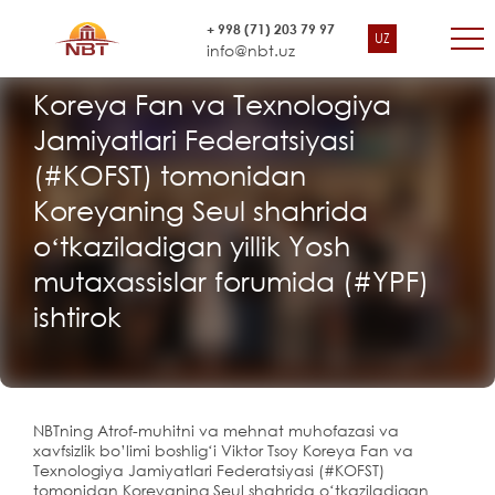
+ 998 (71) 203 79 97
UZ
info@nbt.uz
Koreya Fan va Texnologiya
Jamiyatlari Federatsiyasi
(#KOFST) tomonidan
Koreyaning Seul shahrida
oʻtkaziladigan yillik Yosh
mutaxassislar forumida (#YPF)
ishtirok
NBTning Atrof-muhitni va mehnat muhofazasi va
xavfsizlik bo’limi boshligʻi Viktor Tsoy Koreya Fan va
Texnologiya Jamiyatlari Federatsiyasi (#KOFST)
tomonidan Koreyaning Seul shahrida oʻtkaziladigan