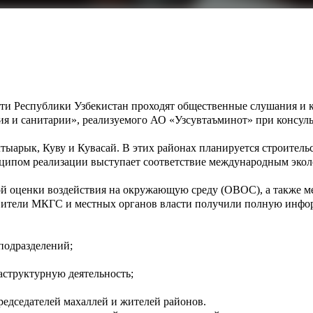
асти Республики Узбекистан проходят общественные слушания и 
я и санитарии», реализуемого АО «Узсувтаъминот» при консул
тыарык, Куву и Кувасай. В этих районах планируется строитель
ипом реализации выступает соответствие международным эколо
й оценки воздействия на окружающую среду (ОВОС), а также ме
авители МКГС и местных органов власти получили полную инфо
подразделений;
аструктурную деятельность;
редседателей махаллей и жителей районов.