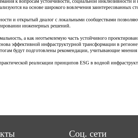
ания к вопросам устойчивости, социальной инклюзивности и к
лизуются на основе широкого вовлечения заинтересованных сто
нности и открытый диалог с локальными сообществами позволяю
ктировании инженерных решений.
альность, а как неотъемлемую часть устойчивого проектирован
снова эффективной инфраструктурной трансформации в регионе
итогам будут подготовлены рекомендации, учитывающие мнения 
рактической реализации принципов ESG в водной инфраструктур
акты
Соц. сети