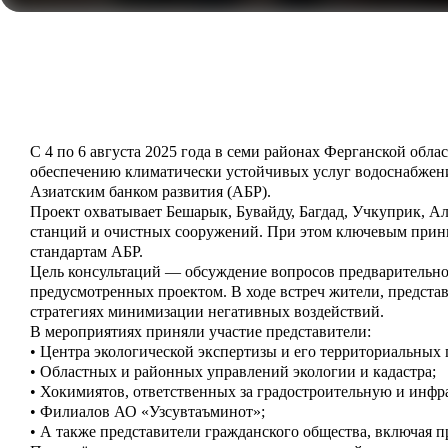
С 4 по 6 августа 2025 года в семи районах Ферганской обл
обеспечению климатически устойчивых услуг водоснабжени
Азиатским банком развития (АБР).
Проект охватывает Бешарык, Бувайду, Багдад, Учкуприк, Ал
станций и очистных сооружений. При этом ключевым принц
стандартам АБР.
Цель консультаций — обсуждение вопросов предварительно
предусмотренных проектом. В ходе встреч жители, предст
стратегиях минимизации негативных воздействий.
В мероприятиях приняли участие представители:
• Центра экологической экспертизы и его территориальных 
• Областных и районных управлений экологии и кадастра;
• Хокимиятов, ответственных за градостроительную и инфр
• Филиалов АО «Узсувтаъминот»;
• А также представители гражданского общества, включая п