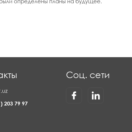
были определены планы на будущее.
акты
Соц. сети
.uz
1) 203 79 97