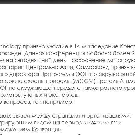
echnology приняло участие в 14-м заседание К
арканде. Данная конференция собрала более 2 0
м на сегодняшний день – сохранение мигрирую
итории Центрально Азии, Самарканд принял выс
ного директора Программы ООН по окружающей
о союза охраны природы (МСОМ) Гретель Агила
Г по окружающей среде, а также разного уро
оматов, ученых и экспертов.
 вопросов, так например:
ких связей между странами и организациями;
грирующим видам на период 2024-2032 гг; и
риложениям Конвенции.