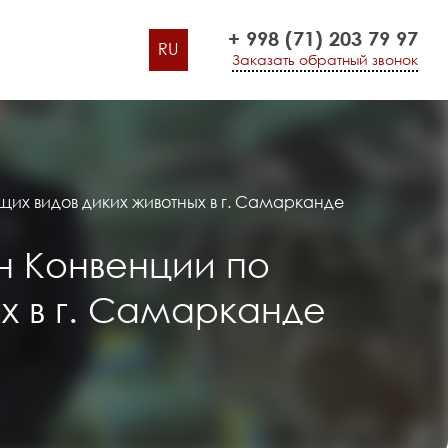
+ 998 (71) 203 79 97
RU
Заказать обратный звонок
х видов диких животных в г. Самарканде
н Конвенции по
х в г. Самарканде