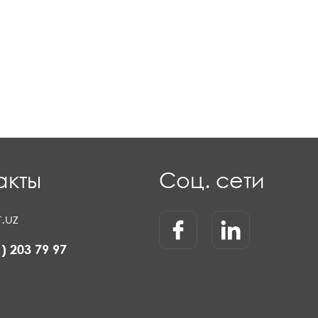
акты
Соц. сети
.uz
1) 203 79 97