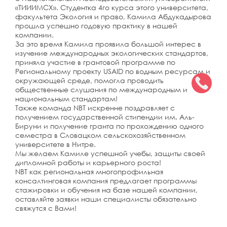
«ТИИИМСХ». Студентка 4го курса этого университета,
факультета Экология и право, Камила Абдукадырова
прошла успешно годовую практику в нашей
компании.
За это время Камила проявила большой интерес в
изучение международных экологических стандартов,
приняла участие в грантовой программе по
Региональному проекту USAID по водным ресурсам и
окружающей среде, помогла проводить
общественные слушания по международным и
национальным стандартам!
Также команда NBT искренне поздравляет с
получением государственной стипендии им. Аль-
Бируни и получение гранта по прохождению одного
семестра в Словацком сельскохозяйственном
университете в Нитре.
Мы желаем Камиле успешной учебы, защиты своей
дипломной работы и карьерного роста!
NBT как региональная многопрофильная
консалтинговая компания предлагает программы
стажировки и обучения на базе нашей компании,
оставляйте заявки наши специалисты обязательно
свяжутся с Вами!