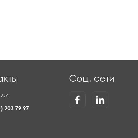
акты
Соц. сети
.uz
1) 203 79 97