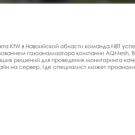
кта KfW в Навоийской области команда NBT усп
ьзованием газоанализатора компании AQMesh, В
учших решений для проведения мониторинга кач
йн на сервер, где специалист может проанали