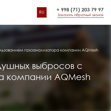
+ 998 (71) 203 79 97
RU
Заказать обратный звонок
пользованием газоанализатора компании AQMesh
душных выбросов с
ра компании AQMesh