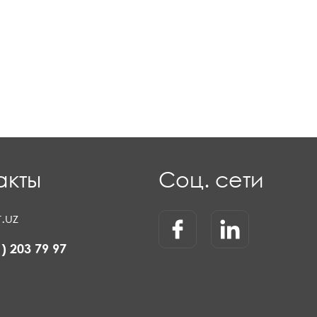
акты
Соц. сети
.uz
1) 203 79 97