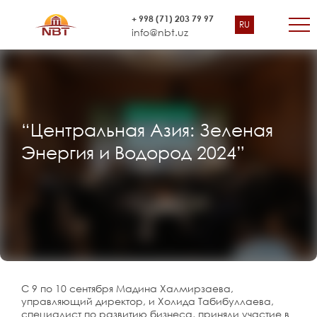
+ 998 (71) 203 79 97
RU
info@nbt.uz
“Центральная Азия: Зеленая
Энергия и Водород 2024”
С 9 по 10 сентября Мадина Халмирзаева,
управляющий директор, и Холида Табибуллаева,
специалист по развитию бизнеса, приняли участие в