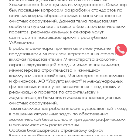
Халмирзаева была одним из модераторов. Семинар
был посвящен вопросам разработки стандартов по
сточным водам, сбрасываемых с канализационных
очистных сооружений. Данная тема представляет
особую актуальность в связи с большим количеством
проектов, реалиализуемых в секторе услуг
санитарии в настоящее время в республике
Узбекистан.
В работе семинара приняли активное участие
представители многих заинтересованных сторон,
включая представителей Министерства экологии,
охраны окружающей среды и изменения климата,
Министерства строительства и жилищно-
коммунального хозяйства, Министерства экономики
и финансов, АО “Узсувтаъминот” и международных
финансовых институтов, вовлеченных в подготовку и
реализацию проектов по строительтсву и
модернизации больших и малых канализационных
очистных сооружений.
Такая совместная работа вносит существенный вклад
в решение актуальных задач по обеспечению
экологической безопасности при демографическом
и экономическом росте страны.
Особая благодарность страновому офису
Всемирного банка и всем участникам за их ценные