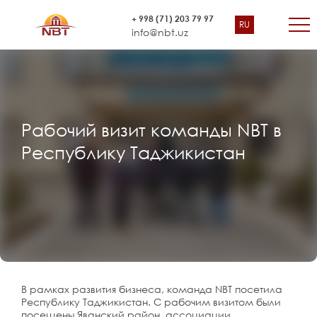
+ 998 (71) 203 79 97
RU
info@nbt.uz
Рабочий визит команды NBT в
Республику Таджикистан
В рамках развития бизнеса, команда NBT посетила
Республику Таджикистан. С рабочим визитом были
посещены Яванский район, ассоциации